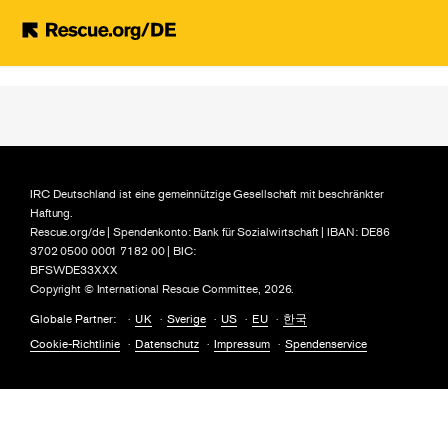
Skip to main content
IRC Deutschland ist eine gemeinnützige Gesellschaft mit beschränkter
Haftung.
Rescue.org/de | Spendenkonto: Bank für Sozialwirtschaft | IBAN: DE86
3702 0500 0001 7182 00 | BIC:
BFSWDE33XXX
Copyright © International Rescue Committee, 2026.
Globale Partner:
UK
Sverige
US
EU
한국
Cookie-Richtlinie
Datenschutz
Impressum
Spendenservice