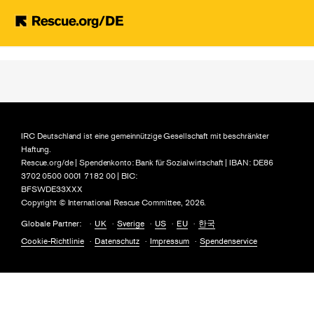
Skip to main content
IRC Deutschland ist eine gemeinnützige Gesellschaft mit beschränkter
Haftung.
Rescue.org/de | Spendenkonto: Bank für Sozialwirtschaft | IBAN: DE86
3702 0500 0001 7182 00 | BIC:
BFSWDE33XXX
Copyright © International Rescue Committee, 2026.
Globale Partner:
UK
Sverige
US
EU
한국
Cookie-Richtlinie
Datenschutz
Impressum
Spendenservice